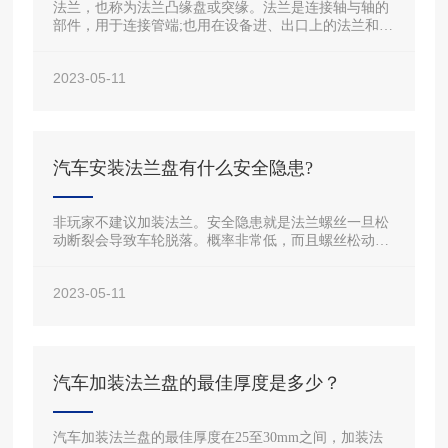
法兰，也称为法兰凸缘盘或突缘。法兰是连接轴与轴的
部件，用于连接管端;也用在设备进、出口上的法兰和两
个设备之间的连接，例如减速机法兰。
2023-05-11
汽车安装法兰盘有什么安全隐患?
非玩家不建议加装法兰。安全隐患就是法兰螺丝一旦松
动断裂会导致车轮脱落。概率非常低，而且螺丝松动后
老司机都能感觉到车轮在摆动，及时停车可以避免事故
发生。但是加装劣质的法兰危害是比较大的，例如螺丝
2023-05-11
没有松动断裂，但是法兰盘因为强度不足而破裂了!这时
候车轮肯定是要飞出去的，车辆就有了失控的危险。
汽车加装法兰盘的最佳厚度是多少？
汽车加装法兰盘的最佳厚度在25至30mm之间，加装法