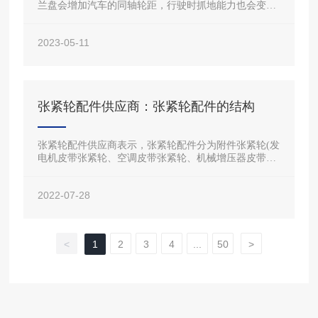
兰盘会增加汽车的同轴轮距，行驶时抓地能力也会变
强，从而极大提高车子在急转弯时的稳定性，不容易发
生侧滑现象，使行车安全性得以提高。车辆在加装法兰
2023-05-11
盘后，会使汽车轮胎的轮圈与翼子板齐平，车子看起来
会更更有动感，视觉效果会更好。加装法兰盘可以平衡
车身的重心，使车子在行驶时更加平稳，多用于防止车
辆在急转弯时侧滑，造成危险。
张紧轮配件供应商：张紧轮配件的结构
张紧轮配件供应商表示，张紧轮配件分为附件张紧轮(发
电机皮带张紧轮、空调皮带张紧轮、机械增压器皮带张
紧轮等)和正时皮带张紧轮。张紧轮按张紧方式主要分为
机械自动张紧轮和液压自动张紧轮。张紧轮主要由固定
2022-07-28
壳体、张紧臂、轮体、扭力弹簧、滚动轴承和弹簧套筒
等组成。可根据皮带松紧程度的不同，自动调整张紧
力，使传动系统稳定、安全、可靠。
<
1
2
3
4
...
50
>